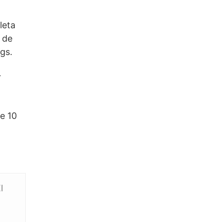
leta
 de
gs.
r
e 10
l