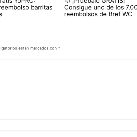
ratis YoPRO:
🧼 ¡Pruébalo GRATIS!
eembolso barritas
Consigue uno de los 7.0
s
reembolsos de Bref WC
igatorios están marcados con
*