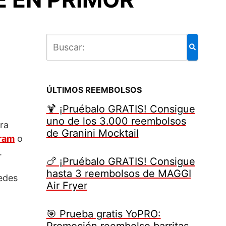
ÚLTIMOS REEMBOLSOS
🍹 ¡Pruébalo GRATIS! Consigue
uno de los 3.000 reembolsos
dra
de Granini Mocktail
ram
o
.
🍗 ¡Pruébalo GRATIS! Consigue
hasta 3 reembolsos de MAGGI
edes
Air Fryer
🎯 Prueba gratis YoPRO:
Promoción reembolso barritas