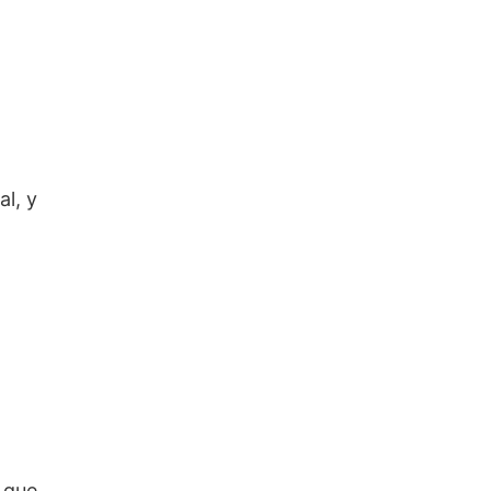
al, y
 que