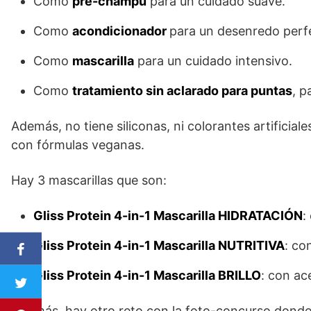
Como
pre-champú
para un cuidado suave.
Como
acondicionador
para un desenredo perf
Como
mascarilla
para un cuidado intensivo.
Como
tratamiento sin aclarado para puntas
, p
Además, no tiene siliconas, ni colorantes artificia
con fórmulas veganas.
Hay 3 mascarillas que son:
Gliss Protein 4-in-1 Mascarilla HIDRATACIÓN
:
Gliss Protein 4-in-1 Mascarilla NUTRITIVA
: co
Gliss Protein 4-in-1 Mascarilla BRILLO
: con ac
Además, hay otro reto con la foto-concurso donde 