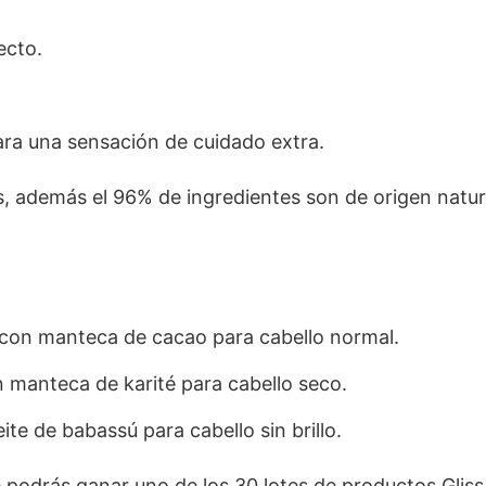
ecto.
ara una sensación de cuidado extra.
les, además el 96% de ingredientes son de origen natur
 con manteca de cacao para cabello normal.
n manteca de karité para cabello seco.
eite de babassú para cabello sin brillo.
podrás ganar uno de los 30 lotes de productos Gliss