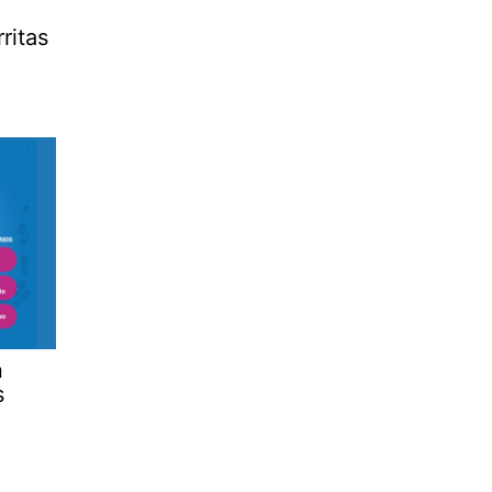
ritas
n
s