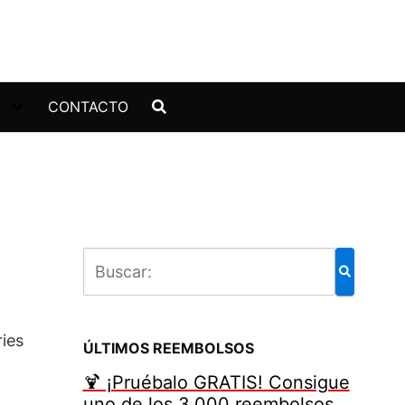
CONTACTO
ries
ÚLTIMOS REEMBOLSOS
🍹 ¡Pruébalo GRATIS! Consigue
uno de los 3.000 reembolsos