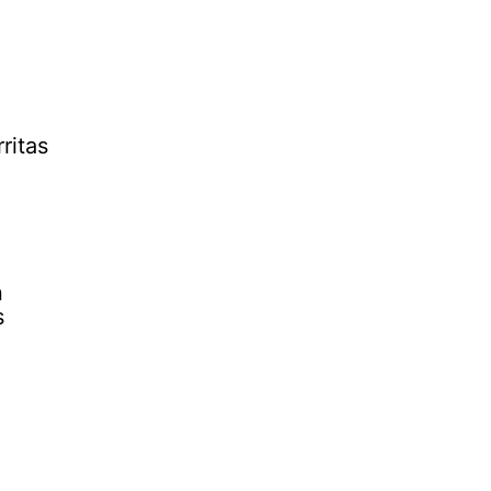
ritas
n
s