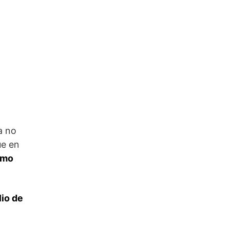
a no
ue en
smo
lio de