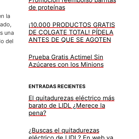
de proteínas
n la
rado,
¡10.000 PRODUCTOS GRATIS
DE COLGATE TOTAL! PÍDELA
es una
ANTES DE QUE SE AGOTEN
do del
Prueba Gratis Actimel Sin
Azúcares con los Minions
ENTRADAS RECIENTES
El quitadurezas eléctrico más
barato de LIDL ¿Merece la
pena?
¿Buscas el quitadurezas
eléctrico de LIDL? En web ya