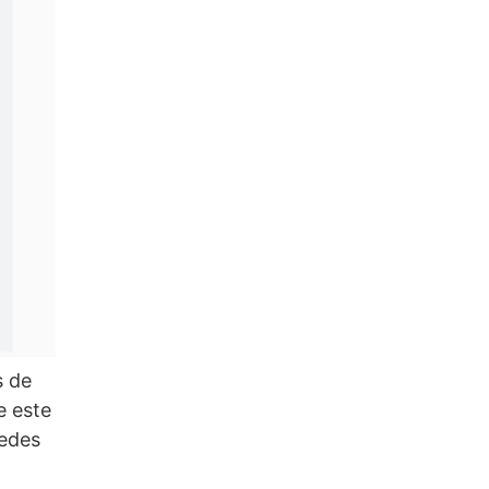
s de
e este
uedes