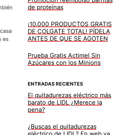
de proteínas
mbién
¡10.000 PRODUCTOS GRATIS
rcasa
DE COLGATE TOTAL! PÍDELA
ANTES DE QUE SE AGOTEN
n es
Prueba Gratis Actimel Sin
Azúcares con los Minions
ENTRADAS RECIENTES
El quitadurezas eléctrico más
barato de LIDL ¿Merece la
pena?
¿Buscas el quitadurezas
eléctrico de LIDL? En web ya