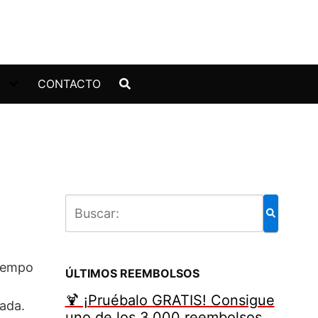
CONTACTO
tiempo
ÚLTIMOS REEMBOLSOS
🍹 ¡Pruébalo GRATIS! Consigue
rada.
uno de los 3.000 reembolsos