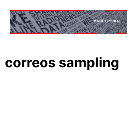
Saltar
al
contenido
correos sampling