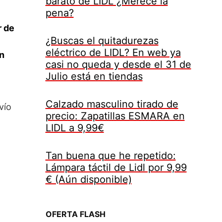
barato de LIDL ¿Merece la
pena?
r de
¿Buscas el quitadurezas
eléctrico de LIDL? En web ya
en
casi no queda y desde el 31 de
Julio está en tiendas
Calzado masculino tirado de
vío
precio: Zapatillas ESMARA en
LIDL a 9,99€
Tan buena que he repetido:
Lámpara táctil de Lidl por 9,99
€ (Aún disponible)
OFERTA FLASH