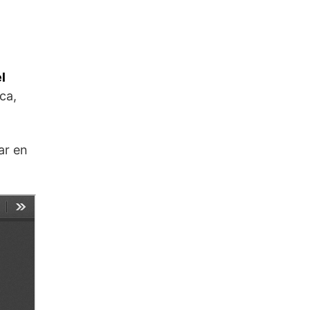
l
ca,
ar en