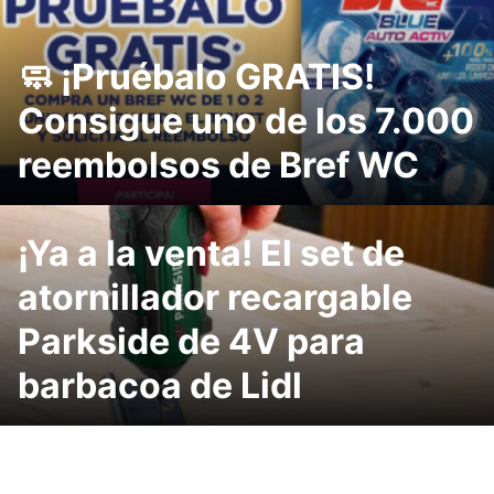
🧼 ¡Pruébalo GRATIS!
Consigue uno de los 7.000
reembolsos de Bref WC
¡Ya a la venta! El set de
atornillador recargable
Parkside de 4V para
barbacoa de Lidl