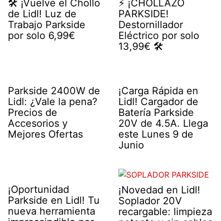
🛠️ ¡Vuelve el Chollo
⚡️ ¡CHOLLAZO
de Lidl! Luz de
PARKSIDE!
Trabajo Parkside
Destornillador
por solo 6,99€
Eléctrico por solo
13,99€ 🛠️
Parkside 2400W de
¡Carga Rápida en
Lidl: ¿Vale la pena?
Lidl! Cargador de
Precios de
Batería Parkside
Accesorios y
20V de 4.5A. Llega
Mejores Ofertas
este Lunes 9 de
Junio
¡Oportunidad
¡Novedad en Lidl!
Parkside en Lidl! Tu
Soplador 20V
nueva herramienta
recargable: limpieza