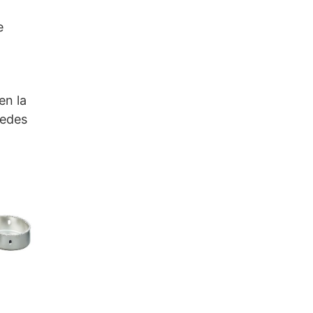
e
en la
uedes