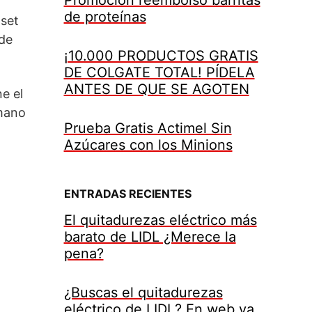
de proteínas
 set
 de
¡10.000 PRODUCTOS GRATIS
DE COLGATE TOTAL! PÍDELA
ANTES DE QUE SE AGOTEN
e el
 mano
Prueba Gratis Actimel Sin
Azúcares con los Minions
ENTRADAS RECIENTES
El quitadurezas eléctrico más
barato de LIDL ¿Merece la
pena?
¿Buscas el quitadurezas
eléctrico de LIDL? En web ya