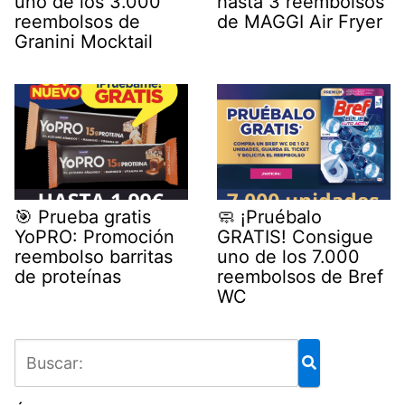
uno de los 3.000
hasta 3 reembolsos
reembolsos de
de MAGGI Air Fryer
Granini Mocktail
🎯 Prueba gratis
🧼 ¡Pruébalo
YoPRO: Promoción
GRATIS! Consigue
reembolso barritas
uno de los 7.000
de proteínas
reembolsos de Bref
WC