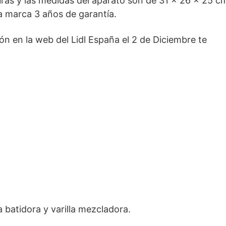
uras y las medidas del aparato son de 31 x 26 x 25 c
 la marca 3 años de garantía.
n en la web del Lidl España el 2 de Diciembre te
 batidora y varilla mezcladora.