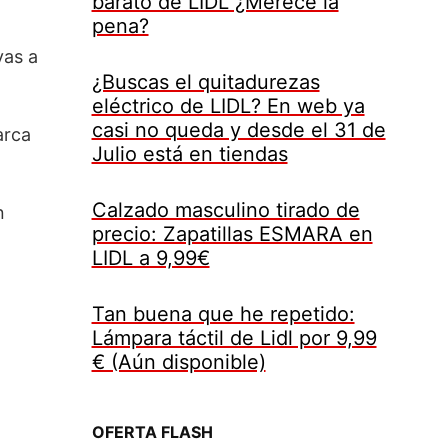
barato de LIDL ¿Merece la
pena?
vas a
¿Buscas el quitadurezas
eléctrico de LIDL? En web ya
casi no queda y desde el 31 de
arca
Julio está en tiendas
Calzado masculino tirado de
n
precio: Zapatillas ESMARA en
LIDL a 9,99€
Tan buena que he repetido:
Lámpara táctil de Lidl por 9,99
€ (Aún disponible)
OFERTA FLASH