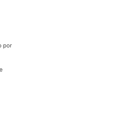
o por
e