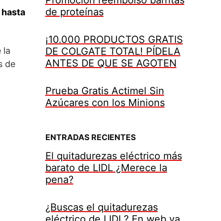
de proteínas
 hasta
¡10.000 PRODUCTOS GRATIS
 la
DE COLGATE TOTAL! PÍDELA
ANTES DE QUE SE AGOTEN
s de
Prueba Gratis Actimel Sin
Azúcares con los Minions
ENTRADAS RECIENTES
El quitadurezas eléctrico más
barato de LIDL ¿Merece la
pena?
¿Buscas el quitadurezas
eléctrico de LIDL? En web ya